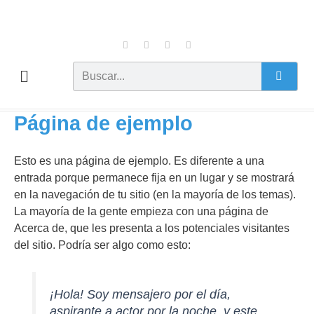
Ir
al
F
I
X
L
contenido
a
n
-
i
c
s
t
n
e
t
w
k
b
a
i
e
Buscar
o
g
t
d
o
r
t
i
k
a
e
n
m
r
Página de ejemplo
Esto es una página de ejemplo. Es diferente a una
entrada porque permanece fija en un lugar y se mostrará
en la navegación de tu sitio (en la mayoría de los temas).
La mayoría de la gente empieza con una página de
Acerca de, que les presenta a los potenciales visitantes
del sitio. Podría ser algo como esto:
¡Hola! Soy mensajero por el día,
aspirante a actor por la noche, y este