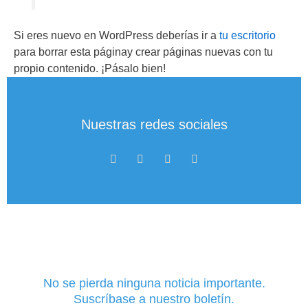
Si eres nuevo en WordPress deberías ir a
tu escritorio
para borrar esta páginay crear páginas nuevas con tu
propio contenido. ¡Pásalo bien!
Nuestras redes sociales
F
T
M
L
a
w
e
i
c
i
d
n
e
t
i
k
b
t
u
e
o
e
m
d
o
r
-
i
k
m
n
-
-
f
i
n
No se pierda ninguna noticia importante.
Suscríbase a nuestro boletín.