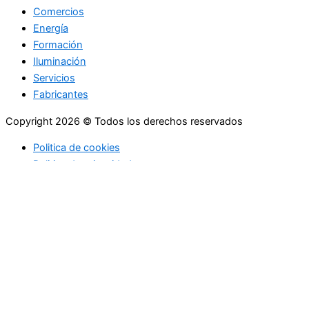
Comercios
Energía
Formación
Iluminación
Servicios
Fabricantes
Copyright 2026 © Todos los derechos reservados
Politica de cookies
Politica de privacidad
Utilizamos cookies propias y de terceros para ofrecerle una
mejor calidad de nuestros servicios; si continua navegando en
este sitio web lo consideramos como una aceptación del uso
de Cookies. En caso de requerir podrá en cualquier momento
borrar las cookies almacenadas en su equipo a través de los
ajustes y configuraciones de su navegador de Internet. Más
información sobre nuestra política de cookies.
Configuración de cookies
Aceptar