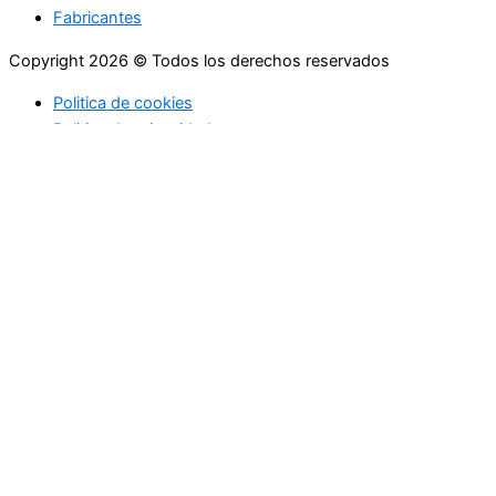
Fabricantes
Copyright 2026 © Todos los derechos reservados
Politica de cookies
Politica de privacidad
Utilizamos cookies propias y de terceros para ofrecerle una
mejor calidad de nuestros servicios; si continua navegando en
este sitio web lo consideramos como una aceptación del uso
de Cookies. En caso de requerir podrá en cualquier momento
borrar las cookies almacenadas en su equipo a través de los
ajustes y configuraciones de su navegador de Internet. Más
información sobre nuestra política de cookies.
Configuración de cookies
Aceptar
Cerrar