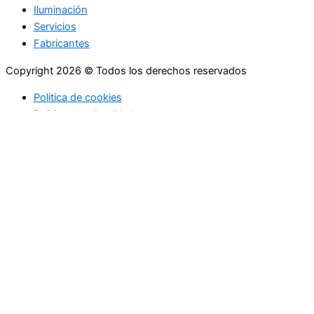
Iluminación
Servicios
Fabricantes
Copyright 2026 © Todos los derechos reservados
Politica de cookies
Politica de privacidad
Utilizamos cookies propias y de terceros para ofrecerle una
mejor calidad de nuestros servicios; si continua navegando en
este sitio web lo consideramos como una aceptación del uso
de Cookies. En caso de requerir podrá en cualquier momento
borrar las cookies almacenadas en su equipo a través de los
ajustes y configuraciones de su navegador de Internet. Más
información sobre nuestra política de cookies.
Configuración de cookies
Aceptar